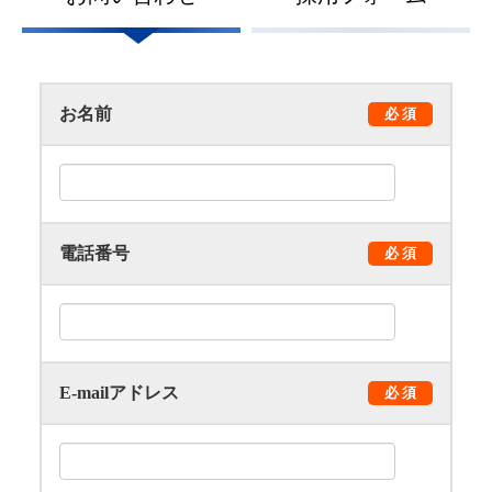
お名前
必 須
電話番号
必 須
E-mailアドレス
必 須