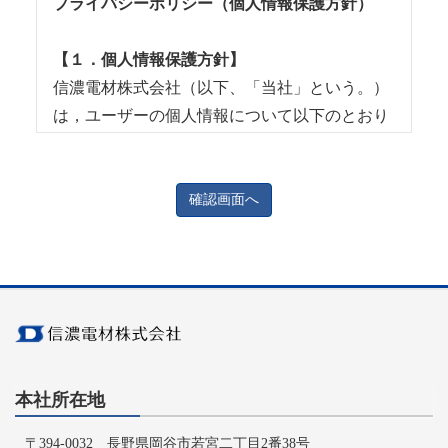
プライバシーポリシー（個人情報保護方針）
【１．個人情報保護方針】
信濃電材株式会社（以下、「当社」という。）
は，ユーザーの個人情報について以下のとおり
プライバシーポリシー（以下、「本ポリシー」
という。）を定めます。本ポリシーは、当社が
どのような個人情報を取得し、どのように利
用・共有するか、ユーザーがどのようにご自身
の個人情報を管理できるかをご説明するもので
す。
【２．事業者情報】
法人名：信濃電材株式会社
住所：長野県岡谷市若宮二丁目2番38号
本社所在地
代表者：代表取締役社長 宮坂 晃介
〒394-0032 長野県岡谷市若宮二丁目2番38号