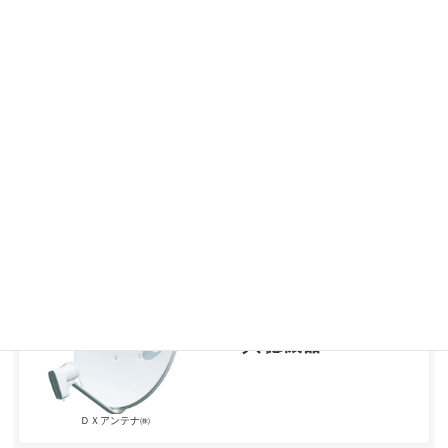
情報・音響機器
パナソニック㈱
TV共聴機器
ＤＸアンテナ㈱